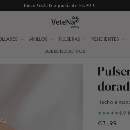
Hecho a mano y en Zaragoza - España
OLLARES
ANILLOS
PULSERAS
PENDIENTES
SOBRE NOSOTROS
Pulser
dorad
Hecho a man
★
★
★
★
★
4.9
·
Precio
€31,99