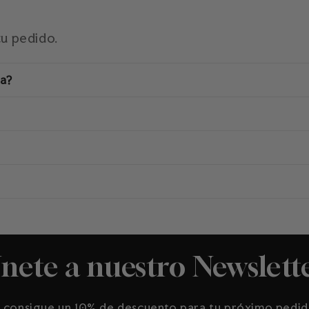
tu pedido.
na?
nete a nuestro Newslett
 consigue un 10% de descuento para tu próximo pedi