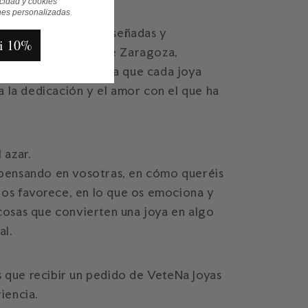
acidad y cookies
nes personalizadas
.
stras piezas están diseñadas y
i 10%
 en nuestro taller de Zaragoza,
alle del proceso para que cada joya
da la dedicación y el amor con el que ha
 azar.
pensando en vosotras, en cómo queréis
e os favorece, en lo que os emociona y
cosas que convierten una joya en algo
al.
que recibir un pedido de VeteNa Joyas
iencia.