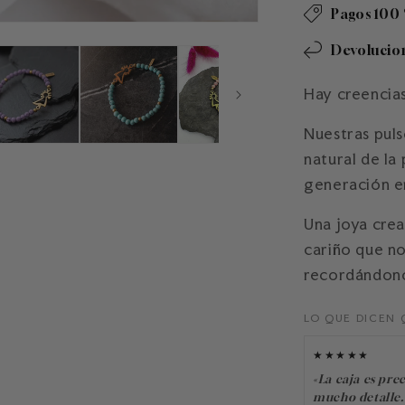
Pagos 100 
Devolucion
Hay creencia
Nuestras puls
natural de la
generación e
Una joya crea
cariño que n
recordándono
LO QUE DICEN 
★★★★★
«La caja es prec
mucho detalle.