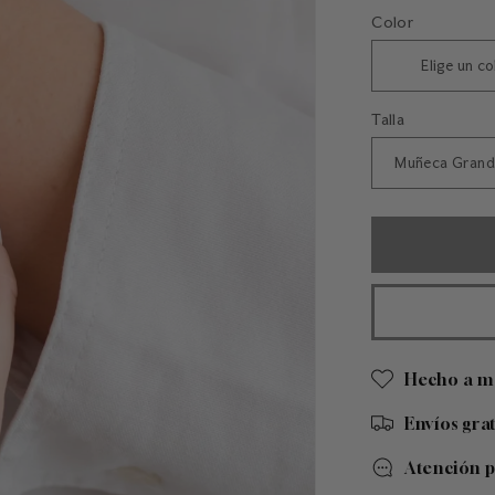
habitual
Color
Talla
Hecho a m
Envíos gra
Atención 