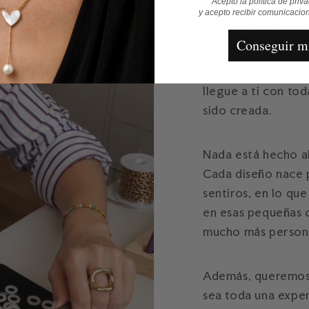
Acepto la política de priv
y acepto recibir comunicacio
Por eso, todas nue
Conseguir m
elaboradas a mano
cuidando cada det
llegue a ti con to
sido creada.
Nada está hecho al
Cada diseño nace 
sentiros, en lo qu
en esas pequeñas 
mucho más person
Además, queremos 
sea toda una exper