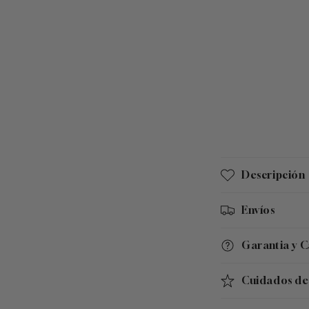
C
Descripción
o
n
Envíos
t
Garantia y 
e
n
Cuidados de 
i