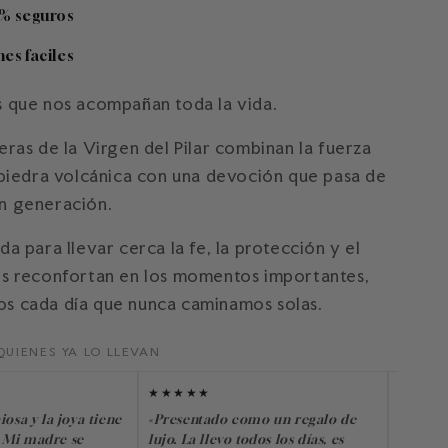
% seguros
es faciles
s que nos acompañan toda la vida.
eras de la Virgen del Pilar combinan la fuerza
 piedra volcánica con una devoción que pasa de
n generación.
da para llevar cerca la fe, la protección y el
os reconfortan en los momentos importantes,
s cada día que nunca caminamos solas.
QUIENES YA LO LLEVAN
★★★★★
★★★★
iosa y la joya tiene
«Presentado como un regalo de
«No me 
 Mi madre se
lujo. La llevo todos los días, es
me pre