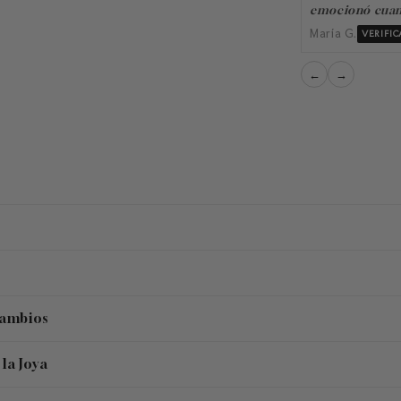
emocionó cuand
María G.
VERIFI
←
→
Cambios
la Joya