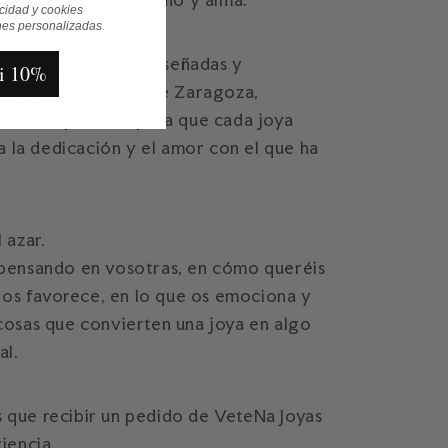
acidad y cookies
nes personalizadas
.
stras piezas están diseñadas y
i 10%
 en nuestro taller de Zaragoza,
alle del proceso para que cada joya
da la dedicación y el amor con el que ha
 azar.
pensando en vosotras, en cómo queréis
e os favorece, en lo que os emociona y
cosas que convierten una joya en algo
al.
que recibir un pedido de VeteNa Joyas
iencia.