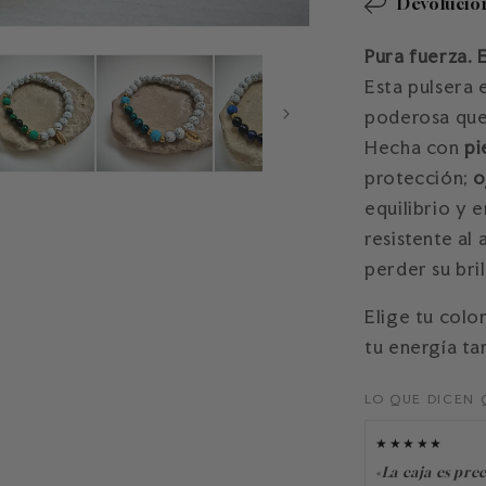
Devolucion
Pura fuerza. 
Esta pulsera 
poderosa que
Hecha con
pi
protección;
o
equilibrio y 
resistente al
perder su bril
Elige tu colo
tu energía ta
LO QUE DICEN 
★★★★★
«La caja es prec