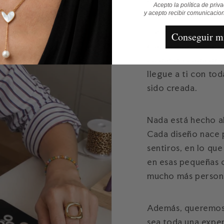
Acepto la política de priv
y acepto recibir comunicacio
Por eso, todas nue
Conseguir m
elaboradas a mano
cuidando cada det
llegue a ti con to
sido creada.
Nada está hecho al
Cada diseño nace 
sentiros, en lo qu
en esas pequeñas 
mucho más person
Además, queremos 
sea toda una exper