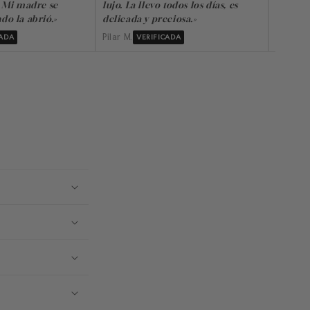
 Mi madre se
lujo. La llevo todos los días, es
me pre
o la abrió.»
delicada y preciosa.»
compra
Pilar M.
Lourdes 
CADA
VERIFICADA