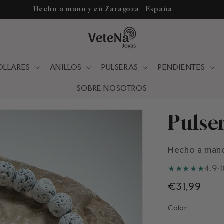
Hecho a mano y en Zaragoza - España
OLLARES
ANILLOS
PULSERAS
PENDIENTES
SOBRE NOSOTROS
Pulse
Hecho a man
★
★
★
★
★
4.9
·
Precio
€31,99
habitual
Color