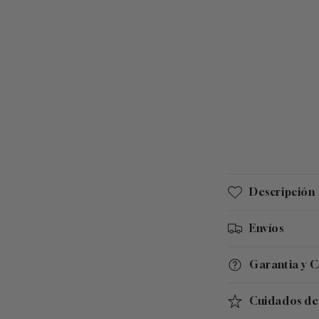
C
Descripción
o
n
Envíos
t
Garantia y 
e
n
Cuidados de 
i