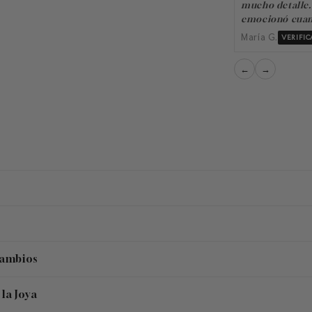
mucho detalle.
emocionó cuand
María G.
VERIFI
←
→
Cambios
la Joya