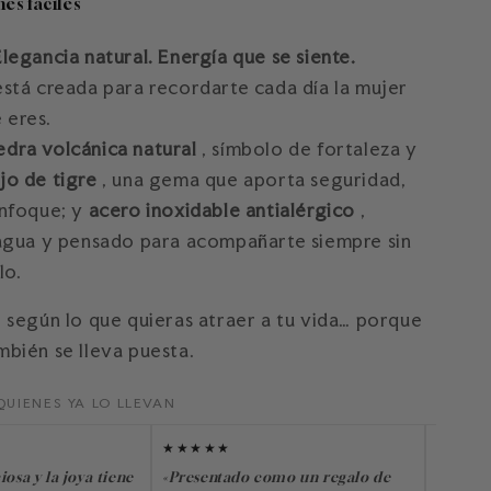
es faciles
Elegancia natural. Energía que se siente.
está creada para recordarte cada día la mujer
 eres.
edra volcánica natural
, símbolo de fortaleza y
jo de tigre
, una gema que aporta seguridad,
enfoque; y
acero inoxidable antialérgico
,
 agua y pensado para acompañarte siempre sin
lo.
r según lo que quieras atraer a tu vida… porque
mbién se lleva puesta.
QUIENES YA LO LLEVAN
★★★★★
★★★★
iosa y la joya tiene
«Presentado como un regalo de
«No me 