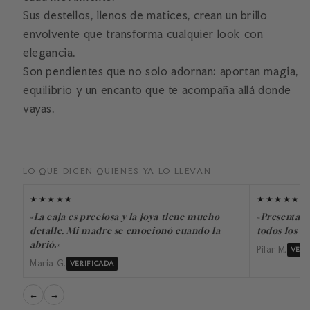
Sus destellos, llenos de matices, crean un brillo
envolvente que transforma cualquier look con
elegancia.
Son pendientes que no solo adornan: aportan magia,
equilibrio y un encanto que te acompaña allá donde
vayas.
LO QUE DICEN QUIENES YA LO LLEVAN
★★★★★
★★★★★
«La caja es preciosa y la joya tiene mucho
«Presentado
detalle. Mi madre se emocionó cuando la
todos los dí
abrió.»
Pilar M.
VERI
María G.
VERIFICADA
←
→