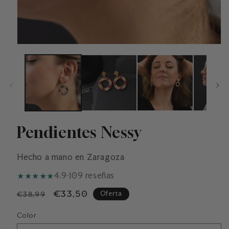
Pendientes Nessy
Hecho a mano en Zaragoza
★
★
★
★
★
4.9
·
109 reseñas
Precio
Precio
€33,50
Oferta
€38,99
habitual
de
Color
oferta