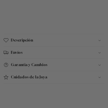
C
o
Descripción
n
t
Envíos
e
n
Garantia y Cambios
i
d
Cuidados de la Joya
o
d
e
s
p