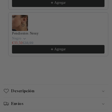
Agregar
Pendientes Nessy
Negro
€33,50
€38,99
Agregar
C
o
Descripción
n
t
Envíos
e