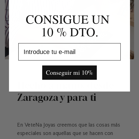
CONSIGUE UN
10 % DTO.
correo electrónico
Conseguir mi 10%
Hecho a mano, desde
Zaragoza y para ti
En VeteNa Joyas creemos que las cosas más
especiales son aquellas que se hacen con