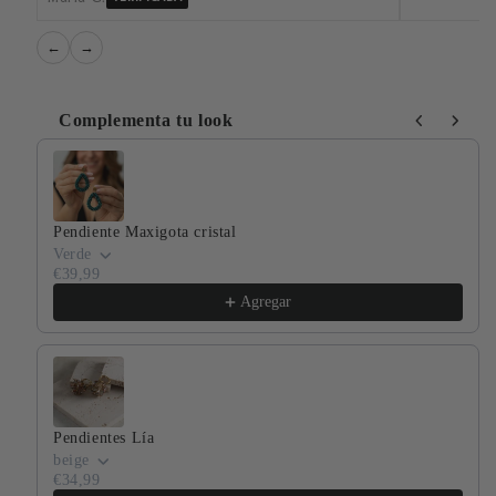
←
→
Complementa tu look
Use the Previous and Next buttons to navigate through produ
Pendiente Maxigota cristal
Verde
€39,99
Agregar
Pendientes Lía
beige
€34,99