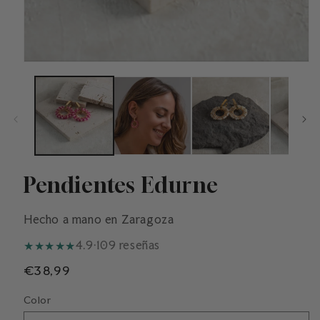
Pendientes Edurne
Hecho a mano en Zaragoza
★
★
★
★
★
4.9
·
109 reseñas
Precio
€38,99
habitual
Color