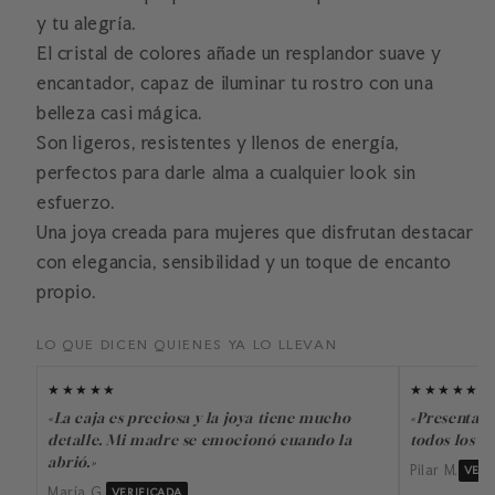
y tu alegría.
El cristal de colores añade un resplandor suave y
encantador, capaz de iluminar tu rostro con una
belleza casi mágica.
Son ligeros, resistentes y llenos de energía,
perfectos para darle alma a cualquier look sin
esfuerzo.
Una joya creada para mujeres que disfrutan destacar
con elegancia, sensibilidad y un toque de encanto
propio.
LO QUE DICEN QUIENES YA LO LLEVAN
★★★★★
★★★★★
«La caja es preciosa y la joya tiene mucho
«Presentado
detalle. Mi madre se emocionó cuando la
todos los dí
abrió.»
Pilar M.
VERI
María G.
VERIFICADA