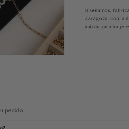
Diseñamos, fabric
Zaragoza, con la i
únicas para mujere
tu pedido.
na?