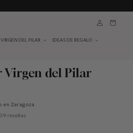
Hecho a mano y en Zaragoza - España
Iniciar
Carrito
sesión
VIRGEN DEL PILAR
IDEAS DE REGALO
 Virgen del Pilar
o en Zaragoza
109 reseñas