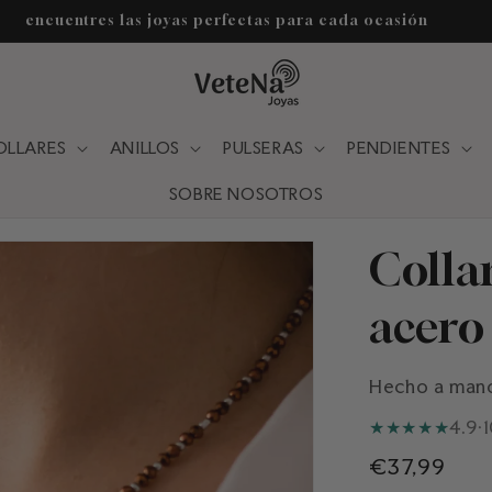
Envío GRATIS a partir de 44.90 €
OLLARES
ANILLOS
PULSERAS
PENDIENTES
SOBRE NOSOTROS
Collar
acero
Hecho a man
★
★
★
★
★
4.9
·
Precio
€37,99