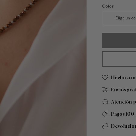
habitual
Color
Hecho a m
Envíos gra
Atención 
Pagos 100 
Devolucion