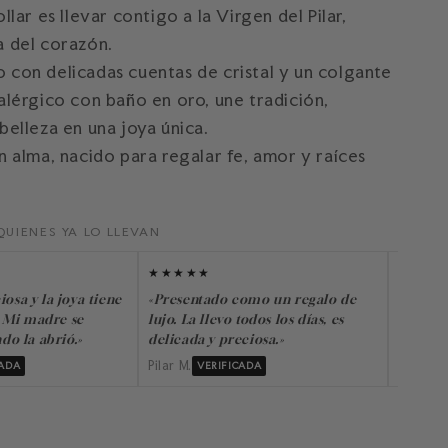
llar es llevar contigo a la Virgen del Pilar,
a del corazón.
con delicadas cuentas de cristal y un colgante
alérgico con baño en oro, une tradición,
belleza en una joya única.
n alma, nacido para regalar fe, amor y raíces
QUIENES YA LO LLEVAN
★★★★★
★★★★
iosa y la joya tiene
«Presentado como un regalo de
«No me 
 Mi madre se
lujo. La llevo todos los días, es
me pre
o la abrió.»
delicada y preciosa.»
compra
Pilar M.
Lourdes 
CADA
VERIFICADA