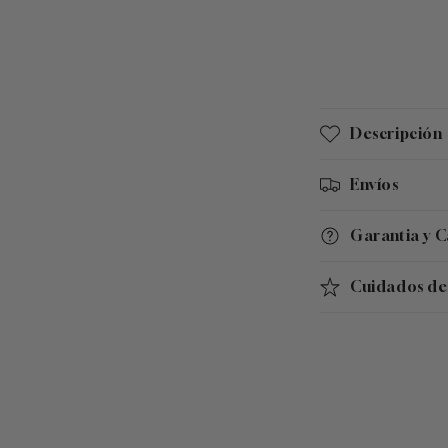
C
Descripción
o
n
Envíos
t
Garantia y 
e
n
Cuidados de 
i
d
o
d
e