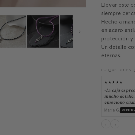
Llevar este co
siempre cerc
Hecho a mano 
en acero anti
protección y 
Un detalle co
eternas.
LO QUE DICEN 
★★★★★
«La caja es prec
mucho detalle.
emocionó cuand
María G.
VERIFI
←
→