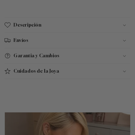
C
o
Descripción
n
t
Envíos
e
n
Garantia y Cambios
i
d
Cuidados de la Joya
o
d
e
s
p
l
e
g