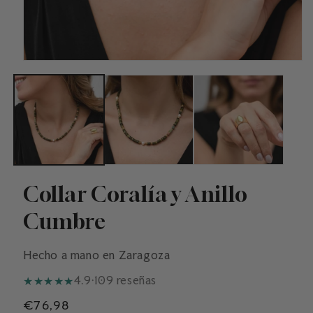
Collar Coralía y Anillo
Cumbre
Hecho a mano en Zaragoza
★
★
★
★
★
4.9
·
109 reseñas
Precio
€76,98