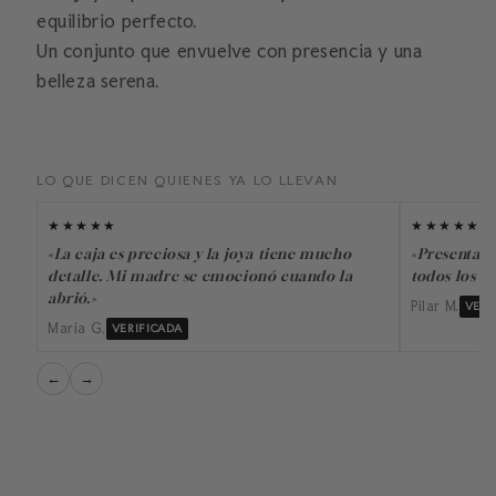
equilibrio perfecto.
Un conjunto que envuelve con presencia y una
belleza serena.
LO QUE DICEN QUIENES YA LO LLEVAN
★★★★★
★★★★★
«La caja es preciosa y la joya tiene mucho
«Presentado
detalle. Mi madre se emocionó cuando la
todos los dí
abrió.»
Pilar M.
VERI
María G.
VERIFICADA
←
→